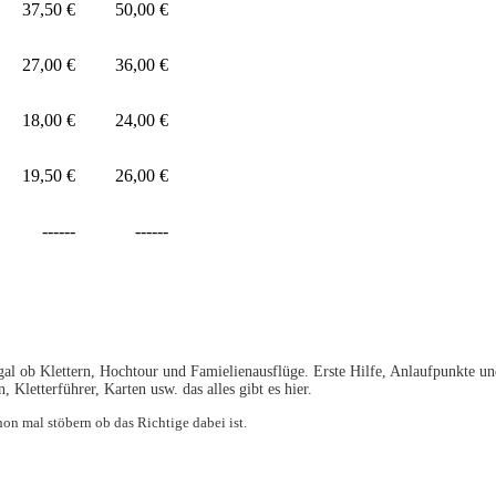
37,50 €
50,00 €
27,00 €
36,00 €
18,00 €
24,00 €
19,50 €
26,00 €
------
------
gal ob Klettern, Hochtour und Famielienausflüge. Erste Hilfe, Anlaufpunkte un
letterführer, Karten usw. das alles gibt es hier.
n mal stöbern ob das Richtige dabei ist.