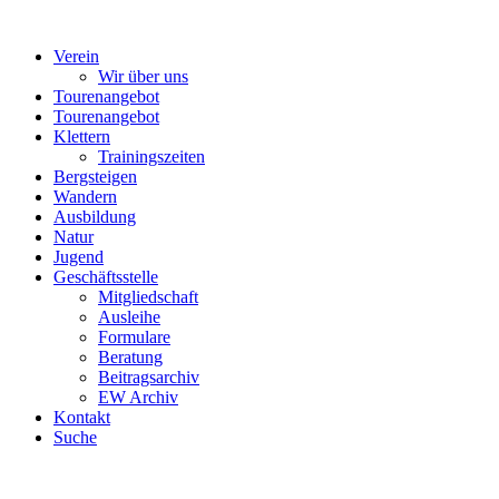
Verein
Wir über uns
Tourenangebot
Tourenangebot
Klettern
Trainingszeiten
Bergsteigen
Wandern
Ausbildung
Natur
Jugend
Geschäftsstelle
Mitgliedschaft
Ausleihe
Formulare
Beratung
Beitragsarchiv
EW Archiv
Kontakt
Suche