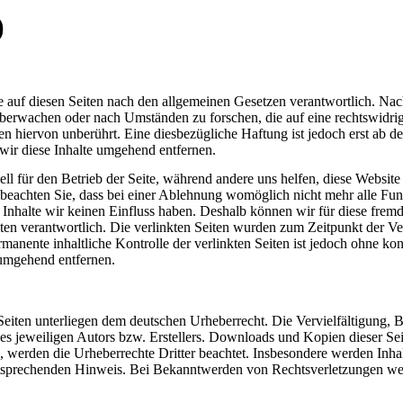
)
 auf diesen Seiten nach den allgemeinen Gesetzen verantwortlich. Nac
u überwachen oder nach Umständen zu forschen, die auf eine rechtswidri
 hiervon unberührt. Eine diesbezügliche Haftung ist jedoch erst ab d
ir diese Inhalte umgehend entfernen.
ell für den Betrieb der Seite, während andere uns helfen, diese Websit
 beachten Sie, dass bei einer Ablehnung womöglich nicht mehr alle Funk
n Inhalte wir keinen Einfluss haben. Deshalb können wir für diese fre
 Seiten verantwortlich. Die verlinkten Seiten wurden zum Zeitpunkt der
manente inhaltliche Kontrolle der verlinkten Seiten ist jedoch ohne ko
umgehend entfernen.
n Seiten unterliegen dem deutschen Urheberrecht. Die Vervielfältigung,
 jeweiligen Autors bzw. Erstellers. Downloads und Kopien dieser Seite
n, werden die Urheberrechte Dritter beachtet. Insbesondere werden Inhal
tsprechenden Hinweis. Bei Bekanntwerden von Rechtsverletzungen wer