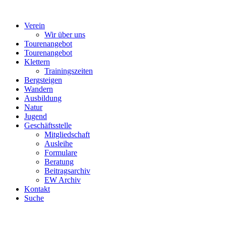
Verein
Wir über uns
Tourenangebot
Tourenangebot
Klettern
Trainingszeiten
Bergsteigen
Wandern
Ausbildung
Natur
Jugend
Geschäftsstelle
Mitgliedschaft
Ausleihe
Formulare
Beratung
Beitragsarchiv
EW Archiv
Kontakt
Suche