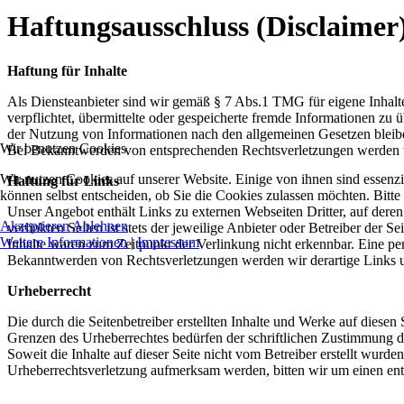
Haftungsausschluss (Disclaimer
Haftung für Inhalte
Als Diensteanbieter sind wir gemäß § 7 Abs.1 TMG für eigene Inhalte
verpflichtet, übermittelte oder gespeicherte fremde Informationen z
der Nutzung von Informationen nach den allgemeinen Gesetzen bleiben
Wir benutzen Cookies
Bei Bekanntwerden von entsprechenden Rechtsverletzungen werden w
Wir nutzen Cookies auf unserer Website. Einige von ihnen sind essenzi
Haftung für Links
können selbst entscheiden, ob Sie die Cookies zulassen möchten. Bitte
Unser Angebot enthält Links zu externen Webseiten Dritter, auf dere
Akzeptieren
Ablehnen
verlinkten Seiten ist stets der jeweilige Anbieter oder Betreiber der
Weitere Informationen
|
Impressum
Inhalte waren zum Zeitpunkt der Verlinkung nicht erkennbar. Eine per
Bekanntwerden von Rechtsverletzungen werden wir derartige Links 
Urheberrecht
Die durch die Seitenbetreiber erstellten Inhalte und Werke auf diese
Grenzen des Urheberrechtes bedürfen der schriftlichen Zustimmung des
Soweit die Inhalte auf dieser Seite nicht vom Betreiber erstellt wurde
Urheberrechtsverletzung aufmerksam werden, bitten wir um einen en