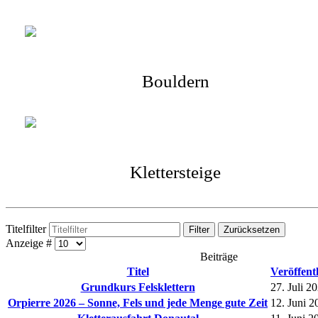
Bouldern
Klettersteige
Titelfilter
Filter
Zurücksetzen
Anzeige #
Beiträge
Titel
Veröffen
Grundkurs Felsklettern
27. Juli 2
Orpierre 2026 – Sonne, Fels und jede Menge gute Zeit
12. Juni 2