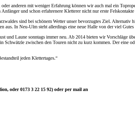
 oder anderen mit weniger Erfahrung können wir auch mal ein Toprope e
nfänger und schon erfahrenere Kletterer nicht nur erste Felskontakte 
waldes sind bei schönem Wetter unser bevorzugtes Ziel. Alternativ hie
 aus. In Neu-Ulm steht allerdings eine neue Halle von der viel Gutes b
Lust und Laune sonntags immer neu. Ab 2014 bieten wir Vorschläge über
 ein Schwätzle zwischen den Touren nicht zu kurz kommen. Der eine od
standteil jeden Klettertages.“
on, oder 0173 3 22 15 92) oder per mail an