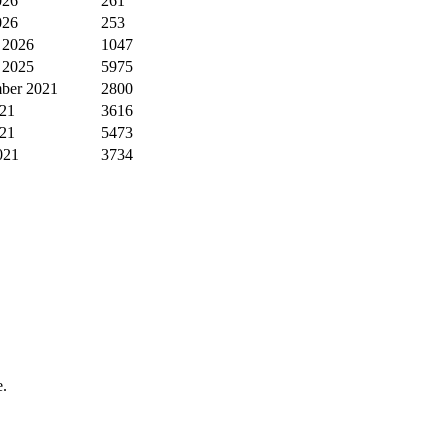
026
261
026
253
r 2026
1047
r 2025
5975
ber 2021
2800
021
3616
021
5473
021
3734
e.