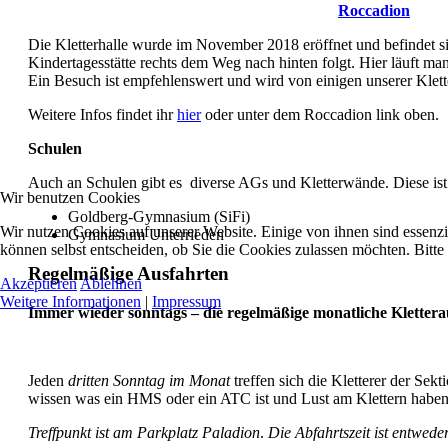
Roccadion
Die Kletterhalle wurde im November 2018 eröffnet und befindet 
Kindertagesstätte rechts dem Weg nach hinten folgt. Hier läuft ma
Ein Besuch ist empfehlenswert und wird von einigen unserer Klett
Weitere Infos findet ihr
hier
oder unter dem Roccadion link oben.
Schulen
Auch an Schulen gibt es diverse AGs und Kletterwände. Diese ist 
Wir benutzen Cookies
Goldberg-Gymnasium (SiFi)
Wir nutzen Cookies auf unserer Website. Einige von ihnen sind essenzi
Gymnasium Unterrieden
können selbst entscheiden, ob Sie die Cookies zulassen möchten. Bitte
Regelmäßige Ausfahrten
Akzeptieren
Ablehnen
Weitere Informationen
|
Impressum
Immer wieder sonntags – die regelmäßige monatliche Kletter
Jeden
dritten Sonntag im Monat
treffen sich die Kletterer der Sek
wissen was ein HMS oder ein ATC ist und Lust am Klettern haben
Treffpunkt ist am Parkplatz Paladion
.
Die Abfahrtszeit ist entwed