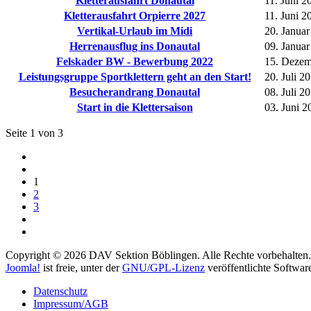
Kletterausfahrt Donautal
11. Juni 2
Kletterausfahrt Orpierre 2027
11. Juni 2
Vertikal-Urlaub im Midi
20. Janua
Herrenausflug ins Donautal
09. Janua
Felskader BW - Bewerbung 2022
15. Dezem
Leistungsgruppe Sportklettern geht an den Start!
20. Juli 2
Besucherandrang Donautal
08. Juli 2
Start in die Klettersaison
03. Juni 2
Seite 1 von 3
1
2
3
Copyright © 2026 DAV Sektion Böblingen. Alle Rechte vorbehalten.
Joomla!
ist freie, unter der
GNU/GPL-Lizenz
veröffentlichte Softwar
Datenschutz
Impressum/AGB