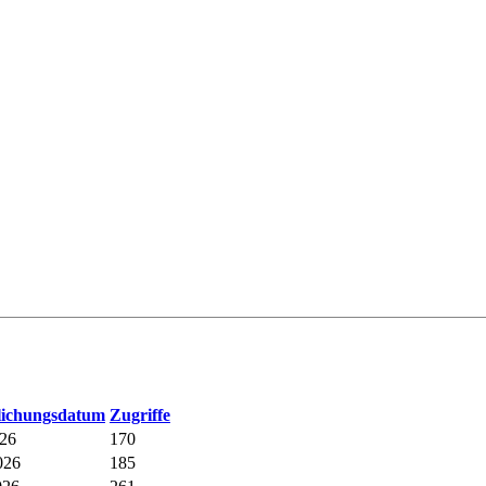
tlichungsdatum
Zugriffe
026
170
026
185