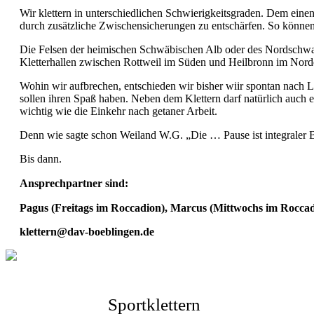
Wir klettern in unterschiedlichen Schwierigkeitsgraden. Dem einen
durch zusätzliche Zwischensicherungen zu entschärfen. So können A
Die Felsen der heimischen Schwäbischen Alb oder des Nordschwarz
Kletterhallen zwischen Rottweil im Süden und Heilbronn im Norden
Wohin wir aufbrechen, entschieden wir bisher wiir spontan nach 
sollen ihren Spaß haben. Neben dem Klettern darf natürlich auch
wichtig wie die Einkehr nach getaner Arbeit.
Denn wie sagte schon Weiland W.G. „Die … Pause ist integraler Be
Bis dann.
Ansprechpartner sind:
Pagus (Freitags im Roccadion), Marcus (Mittwochs im Roccadi
klettern@dav-boeblingen.de
Sportklettern