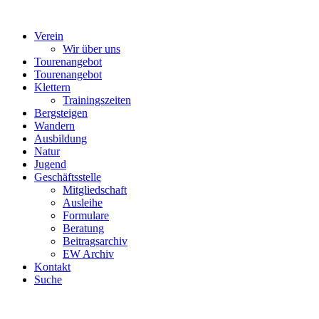
Verein
Wir über uns
Tourenangebot
Tourenangebot
Klettern
Trainingszeiten
Bergsteigen
Wandern
Ausbildung
Natur
Jugend
Geschäftsstelle
Mitgliedschaft
Ausleihe
Formulare
Beratung
Beitragsarchiv
EW Archiv
Kontakt
Suche