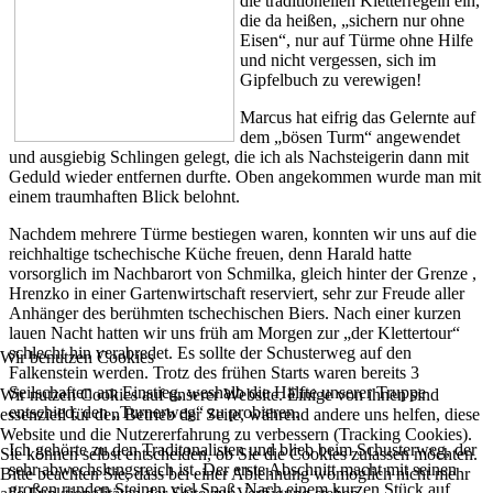
die traditionellen Kletterregeln ein,
die da heißen, „sichern nur ohne
Eisen“, nur auf Türme ohne Hilfe
und nicht vergessen, sich im
Gipfelbuch zu verewigen!
Marcus hat eifrig das Gelernte auf
dem „bösen Turm“ angewendet
und ausgiebig Schlingen gelegt, die ich als Nachsteigerin dann mit
Geduld wieder entfernen durfte. Oben angekommen wurde man mit
einem traumhaften Blick belohnt.
Nachdem mehrere Türme bestiegen waren, konnten wir uns auf die
reichhaltige tschechische Küche freuen, denn Harald hatte
vorsorglich im Nachbarort von Schmilka, gleich hinter der Grenze ,
Hrenzko in einer Gartenwirtschaft reserviert, sehr zur Freude aller
Anhänger des berühmten tschechischen Biers. Nach einer kurzen
lauen Nacht hatten wir uns früh am Morgen zur „der Klettertour“
schlecht hin verabredet. Es sollte der Schusterweg auf den
Wir benutzen Cookies
Falkenstein werden. Trotz des frühen Starts waren bereits 3
Seilschaften am Einstieg, weshalb die Hälfte unserer Truppe
Wir nutzen Cookies auf unserer Website. Einige von ihnen sind
entschied, den „Turnerweg“ zu probieren.
essenziell für den Betrieb der Seite, während andere uns helfen, diese
Website und die Nutzererfahrung zu verbessern (Tracking Cookies).
Ich gehörte zu den Traditonalisten und blieb beim Schusterweg, der
Sie können selbst entscheiden, ob Sie die Cookies zulassen möchten.
sehr abwechslungsreich ist. Der erste Abschnitt macht mit seinen
Bitte beachten Sie, dass bei einer Ablehnung womöglich nicht mehr
großen runden Steinen viel Spaß. Nach einem kurzen Stück auf