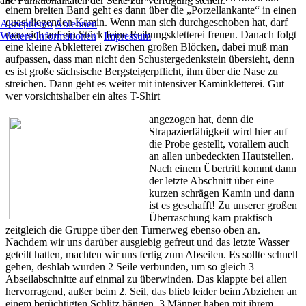
alle Funktionalitäten der Seite zur Verfügung stehen.
einem breiten Band geht es dann über die „Porzellankante“ in einen
quasi liegenden Kamin. Wenn man sich durchgeschoben hat, darf
Akzeptieren
Ablehnen
man sich auf ein Stück feine Reibungskletterei freuen. Danach folgt
Weitere Informationen
|
Impressum
eine kleine Abkletterei zwischen großen Blöcken, dabei muß man
aufpassen, dass man nicht den Schustergedenkstein übersieht, denn
es ist große sächsische Bergsteigerpflicht, ihm über die Nase zu
streichen. Dann geht es weiter mit intensiver Kaminkletterei. Gut
wer vorsichtshalber ein altes T-Shirt
angezogen hat, denn die
Strapazierfähigkeit wird hier auf
die Probe gestellt, vorallem auch
an allen unbedeckten Hautstellen.
Nach einem Übertritt kommt dann
der letzte Abschnitt über eine
kurzen schrägen Kamin und dann
ist es geschafft! Zu unserer großen
Überraschung kam praktisch
zeitgleich die Gruppe über den Turnerweg ebenso oben an.
Nachdem wir uns darüber ausgiebig gefreut und das letzte Wasser
geteilt hatten, machten wir uns fertig zum Abseilen. Es sollte schnell
gehen, deshlab wurden 2 Seile verbunden, um so gleich 3
Abseilabschnitte auf einmal zu überwinden. Das klappte bei allen
hervorragend, außer beim 2. Seil, das blieb leider beim Abziehen an
einem berüchtigten Schlitz hängen. 3 Männer haben mit ihrem