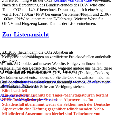
Zur Berechnung wird der CO2
Rechner von Quarks.de
verwendet.
Nach den Berechnung des Bundesverandes des DAV wird eine
Tonne CO2 mit 140.-€ berechnet. Daraus ergibt sich eine Abgabe
von 3,10€ / 100km / PkW bei einem Verbrenner/PlugIn und 2,10€ /
100km / PkW bei einem reinen E-Fahrzeug. Weitere Werte für
ÖPNV und Flugzeug kannst Du aus der Liste entnehmen.
Zur Listenansicht
Ab 2030 fließen dann die CO2 Abgaben als
Wir benutzen Cookies
Kompensationszahlungen an zertifizierte Projekte/Stellen außerhalb
des DAV.
Wir nutzen Cookies auf unserer Website. Einige von ihnen sind
essenziell für den Betrieb der Seite, während andere uns helfen, diese
Teilnahmebedingungen von Touren
Website und die Nutzererfahrung zu verbessern (Tracking Cookies).
Sie können selbst entscheiden, ob Sie die Cookies zulassen möchten.
PDF Teilnahmebedingungen von Touren/Ausfahrten/Ausbildungen
Bitte beachten Sie, dass bei einer Ablehnung womöglich nicht mehr
der Sektion Böblingen
alle Funktionalitäten der Seite zur Verfügung stehen.
Bitte beachtet!
Ein Versicherungsschutz bei Tages-/Mehrtagestouren besteht
Akzeptieren
Ablehnen
NUR für Mitglieder des Deutschen Alpenvereins. Im
Weitere Informationen
|
Impressum
Schadensfall übernimmt weder die Sektion noch der Deutsche
Alpenverein eine Haftung gegenüber teilnehmenden Nicht-
MItgliedern! Ausgenommen hierbei sind Teilnehmer von