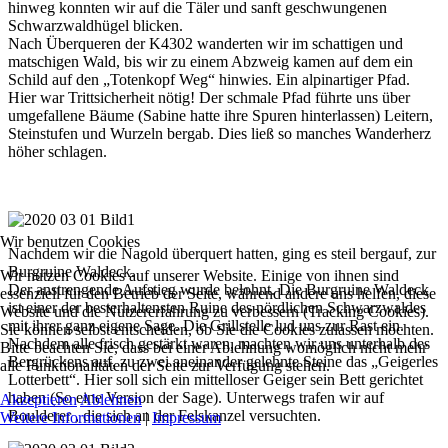
hinweg konnten wir auf die Täler und sanft geschwungenen
Schwarzwaldhügel blicken.
Nach Überqueren der K4302 wanderten wir im schattigen und
matschigen Wald, bis wir zu einem Abzweig kamen auf dem ein
Schild auf den „Totenkopf Weg“ hinwies. Ein alpinartiger Pfad.
Hier war Trittsicherheit nötig! Der schmale Pfad führte uns über
umgefallene Bäume (Sabine hatte ihre Spuren hinterlassen) Leitern,
Steinstufen und Wurzeln bergab. Dies ließ so manches Wanderherz
höher schlagen.
Wir benutzen Cookies
Nachdem wir die Nagold überquert hatten, ging es steil bergauf, zur
Burgruine Waldeck.
Wir nutzen Cookies auf unserer Website. Einige von ihnen sind
Der anstrengende Aufstieg wurde belohnt. Die Burgruine Waldeck
essenziell für den Betrieb der Seite, während andere uns helfen, diese
ist einer der besterhaltensten Ruine des nördlichen Schwarzwaldes
Website und die Nutzererfahrung zu verbessern (Tracking Cookies).
mit ihrer ganz eigene Sage. Die Grillstelle lud uns zur Rast ein.
Sie können selbst entscheiden, ob Sie die Cookies zulassen möchten.
Nachdem alle frisch gestärkt waren, machten wir uns unterhalb des
Bitte beachten Sie, dass bei einer Ablehnung womöglich nicht mehr
Bergrückens auf, zu zwei aneinander gelehnte Steine das „Geigerles
alle Funktionalitäten der Seite zur Verfügung stehen.
Lotterbett“. Hier soll sich ein mittelloser Geiger sein Bett gerichtet
haben (So eine Version der Sage). Unterwegs trafen wir auf
Akzeptieren
Ablehnen
Boulderer , die sich an der Felskanzel versuchten.
Weitere Informationen
|
Impressum