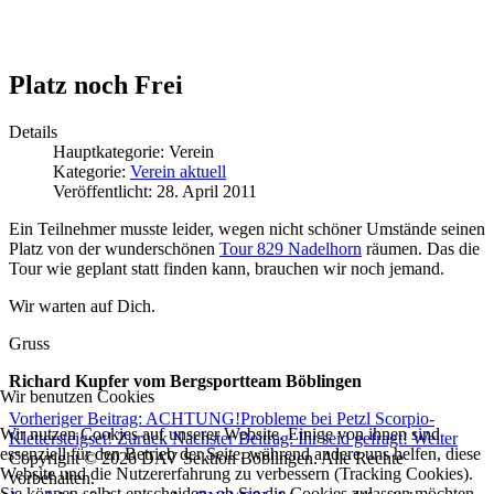
Platz noch Frei
Details
Hauptkategorie:
Verein
Kategorie:
Verein aktuell
Veröffentlicht: 28. April 2011
Ein Teilnehmer musste leider, wegen nicht schöner Umstände seinen
Platz von der wunderschönen
Tour 829 Nadelhorn
räumen. Das die
Tour wie geplant statt finden kann, brauchen wir noch jemand.
Wir warten auf Dich.
Gruss
Richard Kupfer vom Bergsportteam Böblingen
Wir benutzen Cookies
Vorheriger Beitrag: ACHTUNG!Probleme bei Petzl Scorpio-
Wir nutzen Cookies auf unserer Website. Einige von ihnen sind
Klettersteigset!
Zurück
Nächster Beitrag: Ihr seid gefragt!
Weiter
essenziell für den Betrieb der Seite, während andere uns helfen, diese
Copyright © 2026 DAV Sektion Böblingen. Alle Rechte
Website und die Nutzererfahrung zu verbessern (Tracking Cookies).
vorbehalten.
Sie können selbst entscheiden, ob Sie die Cookies zulassen möchten.