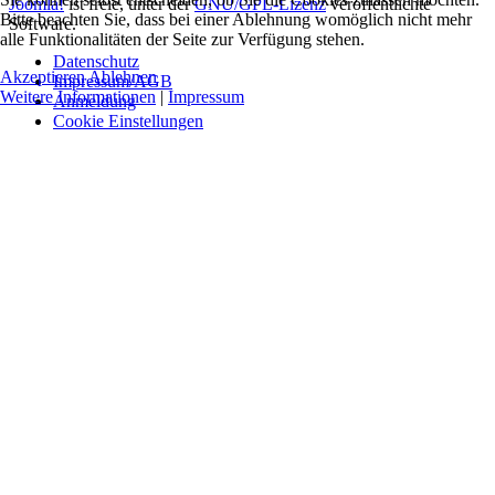
Joomla!
ist freie, unter der
GNU/GPL-Lizenz
veröffentlichte
Bitte beachten Sie, dass bei einer Ablehnung womöglich nicht mehr
Software.
alle Funktionalitäten der Seite zur Verfügung stehen.
Datenschutz
Akzeptieren
Ablehnen
Impressum/AGB
Weitere Informationen
|
Impressum
Anmeldung
Cookie Einstellungen